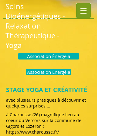
Soins
Bioénergétiques
-
Relaxation
Thérapeutique -
Yoga
Association Énergéïa
Association Énergéïa
STAGE YOGA ET CRÉATIVITÉ
avec plusieurs pratiques à découvrir e
t
quelques surprises …
à Charousse (26) magnifique lieu au
coeur du Vercors sur la commune de
Gigors et Lozeron :
https://www.charousse.fr/